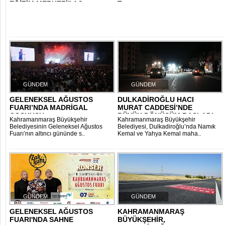
EĞİTİM MERKEZİ” AÇ..
Turnuvası..
GÜNDEM
GÜNDEM
GELENEKSEL AĞUSTOS
DULKADİROĞLU HACI
FUARI’NDA MADRİGAL
MURAT CADDESİ’NDE
COŞKUSU
BÜYÜK DÖNÜŞÜM BAŞLADI..
Kahramanmaraş Büyükşehir
Kahramanmaraş Büyükşehir
Belediyesinin Geleneksel Ağustos
Belediyesi, Dulkadiroğlu’nda Namık
Fuarı’nın altıncı gününde s..
Kemal ve Yahya Kemal maha..
GÜNDEM
GÜNDEM
GELENEKSEL AĞUSTOS
KAHRAMANMARAŞ
FUARI'NDA SAHNE
BÜYÜKŞEHİR,