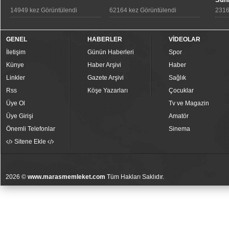
14949 kez Görüntülendi
62164 kez Görüntülendi
2316
GENEL
HABERLER
VİDEOLAR
İletişim
Günün Haberleri
Spor
Künye
Haber Arşivi
Haber
Linkler
Gazete Arşivi
Sağlık
Rss
Köşe Yazarları
Çocuklar
Üye Ol
Tv ve Magazin
Üye Girişi
Amatör
Önemli Telefonlar
Sinema
Sitene Ekle
2026 ©
www.marasmemleket.com
Tüm Hakları Saklıdır.