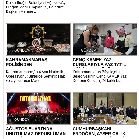
TOPLANTISI GERÇEK..
GENEL MÜDÜRLÜĞÜ’NE..
Dulkadiroğlu Belediyesi Ağustos Ayı
Olağan Meclis Toplantısı, Belediye
Başkanı Mehmet..
GÜNDEM
GÜNDEM
KAHRAMANMARAŞ
GENÇ KAMEK YAZ
POLİSİNDEN
KURSLARIYLA YAZ TATİLİ
UYUŞTURUCUYA DARBE
EĞİTİME DÖNÜŞÜYOR..
Kahramanmaraş'ta 4 Ayrı Narkotik
Kahramanmaraş Büyükşehir
Operasyonu: Binlerce Sentetik Hap
Belediyesinin Genç KAMEK Yaz
ve Uyuşturucu Madd..
Dönemi Kursları, 24 farklı bran..
GÜNDEM
GÜNDEM
AĞUSTOS FUARI’NDA
CUMHURBAŞKANI
UNUTULMAZ DEDUBLÜMAN
ERDOĞAN, AYSER ÇALIK
GECESİ
ORTAOKULU ŞEHİTLERİNİN