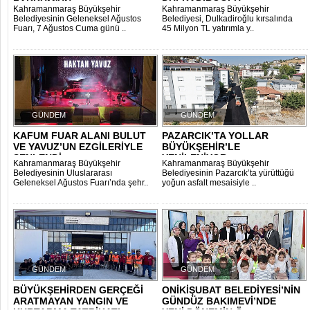
ZAKKUM'UN
DULKADİROĞLU
Kahramanmaraş Büyükşehir
Kahramanmaraş Büyükşehir
KIRSALINDA 45 MİLYONL..
Belediyesinin Geleneksel Ağustos
Belediyesi, Dulkadiroğlu kırsalında
Fuarı, 7 Ağustos Cuma günü ..
45 Milyon TL yatırımla y..
GÜNDEM
GÜNDEM
KAFUM FUAR ALANI BULUT
PAZARCIK’TA YOLLAR
VE YAVUZ’UN EZGİLERİYLE
BÜYÜKŞEHİR’LE
ŞENLENDİ..
YENİLENİYOR
Kahramanmaraş Büyükşehir
Kahramanmaraş Büyükşehir
Belediyesinin Uluslararası
Belediyesinin Pazarcık’ta yürüttüğü
Geleneksel Ağustos Fuarı’nda şehr..
yoğun asfalt mesaisiyle ..
GÜNDEM
GÜNDEM
BÜYÜKŞEHİRDEN GERÇEĞİ
ONİKİŞUBAT BELEDİYESİ’NİN
ARATMAYAN YANGIN VE
GÜNDÜZ BAKIMEVİ’NDE