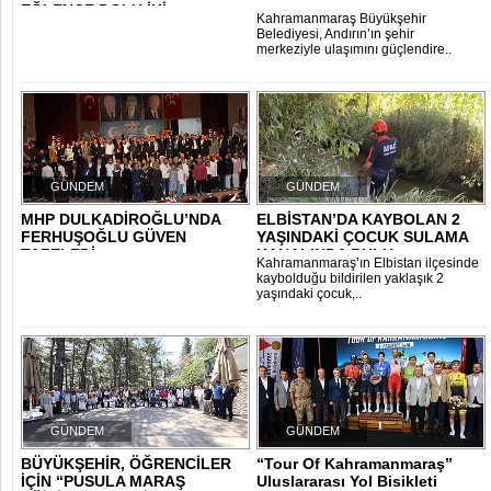
EĞLENCE DOLU İKİ
Kahramanmaraş Büyükşehir
PROGRAM..
Belediyesi, Andırın’ın şehir
merkeziyle ulaşımını güçlendire..
GÜNDEM
GÜNDEM
MHP DULKADİROĞLU’NDA
ELBİSTAN’DA KAYBOLAN 2
FERHUŞOĞLU GÜVEN
YAŞINDAKİ ÇOCUK SULAMA
TAZELEDİ
KANALINDA BULU..
Kahramanmaraş’ın Elbistan ilçesinde
kaybolduğu bildirilen yaklaşık 2
yaşındaki çocuk,..
GÜNDEM
GÜNDEM
BÜYÜKŞEHİR, ÖĞRENCİLER
“Tour Of Kahramanmaraş”
İÇİN “PUSULA MARAŞ
Uluslararası Yol Bisikleti