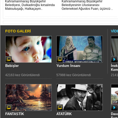
Kahramanmaraş Büyükşehir
Kahramanmaraş Büyükşehir
DEĞER KA..
Belediyesi, Dulkadiroğlu kırsalında
Belediyesinin Uluslararası
Maksutuşağı, Halkaçayırı..
Geleneksel Ağustos Fuarı, üçüncü ..
FOTO GALERİ
VİD
Bebişler
Yurdum İnsanı
İnek
Kem
42163 kez Görüntülendi
57988 kez Görüntülendi
2141
FANTASTİK
ATATÜRK
Dava
Sun