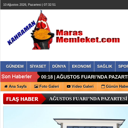
10 Ağustos 2026, Pazartesi | 07:32:52
GÜNDEM
SİYASET
DÜNYA
EKONOMİ
SAĞLIK
SPO
AĞUSTOS FUARI’NDA PAZART
00:18 |
ELBİSTAN’DA İDRİS ALTUN TAZ
00:17 |
GERÇEKLEŞTİRİLDİ
Ana Sayfa
Foto Galeri
Video Galeri
Günün Haber
AĞUSTOS FUARI’NDA PAZARTES