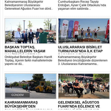
Kahramanmaraş Büyükşehir
Cumhurbaşkanı Recep Tayyip
Aİ..
Belediyesinin Uluslararası
Erdoğan, Ayser Çalık Ortaokulu’nda
Geleneksel Ağustos Fuarı’nın dörd..
yaşanan elim saldırıda ..
GÜNDEM
GÜNDEM
BAŞKAN TOPTAŞ,
ULUSLARARASI BİSİKLET
MAHALLELERİN YAŞAM
TURNUVASI’NDA İLK ETAP
KALİTESİNİ ARTIRAN
BAŞARIYLA TAMAM..
Onikişubat Belediye Başkanı Hanifi
Kahramanmaraş Büyükşehir
PARKLAR..
Toptaş, ilçenin farklı mahallelerinde
Belediyesi öncülüğünde düzenlenen
yapımı ve dü..
3. Uluslararası Kahramanma..
GÜNDEM
GÜNDEM
KAHRAMANMARAŞ
GELENEKSEL AĞUSTOS
BÜYÜKŞEHİR’DEN
FUARI’NDA EĞLENCE VE
DULKADİROĞLU KIRSALINA
NOSTALJİ BİR ARADAYD..