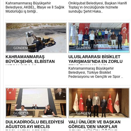
KURTARMA TATBİKATI..
YENİ DÖNEMİN Ö..
Kahramanmaraş Büyükşehir
Onikişubat Belediyesi, Başkan Hanifi
Belediyesi, AKBEL, İtfaiye ve İl Sağlık
Toptaş’ın öncülüğünde hizmete
Müdürlüğü iş birliği..
sunduğu Şehit Haka..
GÜNDEM
GÜNDEM
KAHRAMANMARAŞ
ULUSLARARASI BİSİKLET
BÜYÜKŞEHİR, ELBİSTAN
YARIŞMASI’NDA EN ZORLU
KIRSALINDA 10
ETAP TAMAMLANDI..
Kahramanmaraş Büyükşehir
MAHALLENİN ..
Belediyesi, Türkiye Bisiklet
Federasyonu ve Gençlik ve Spor ..
GÜNDEM
GÜNDEM
DULKADİROĞLU BELEDİYESİ
VALİ ÜNLÜER VE BAŞKAN
AĞUSTOS AYI MECLİS
GÖRGEL’DEN VAKIFLAR