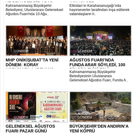
VE REKABET BİR ARAD..
AÇILIŞI GER..
Kahramanmaraş Büyükşehir
Elbistan’ın Karahasanuşağı’nda
Belediyesi, Uluslararası Geleneksel
hayırseverler tarafından inşa edilerek
Ağustos Fuarı'nda 10 Ağu..
vatandaşların h..
GÜNDEM
GÜNDEM
MHP ONİKİŞUBAT’TA YENİ
AĞUSTOS FUARI’NDA
DÖNEM: KORAY
FUNDA ARAR SÖYLEDİ, 100
KORKMAZ’LA “DEVAM”
BİN DİNLEYİCİ EŞLİ..
Kahramanmaraş Büyükşehir
KARAR..
Belediyesinin Uluslararası
Geleneksel Ağustos Fuarı, Funda A..
GÜNDEM
GÜNDEM
GELENEKSEL AĞUSTOS
BÜYÜKŞEHİR’DEN ANDIRIN’A
FUARI PAZAR GÜNÜ
YENİ KÖPRÜ