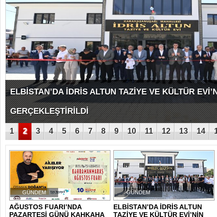
KAHRAMANMARAŞ’TA ORMAN YANGINI KONTROL AL
1
2
3
4
5
6
7
8
9
10
11
12
13
14
GÜNDEM
GÜNDEM
AĞUSTOS FUARI’NDA
ELBİSTAN’DA İDRİS ALTUN
PAZARTESİ GÜNÜ KAHKAHA
TAZİYE VE KÜLTÜR EVİ’NİN