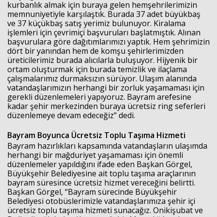
kurbanlık almak için buraya gelen hemşehrilerimizin
memnuniyetiyle karşılaştık. Burada 37 adet büyükbaş
ve 37 küçükbaş satış yerimiz bulunuyor. Kiralama
işlemleri için çevrimiçi başvuruları başlatmıştık. Alınan
başvurulara göre dağıtımlarımızı yaptık. Hem şehrimizin
dört bir yanından hem de komşu şehirlerimizden
üreticilerimiz burada alıcılarla buluşuyor. Hijyenik bir
ortam oluşturmak için burada temizlik ve ilaçlama
çalışmalarımız durmaksızın sürüyor. Ulaşım alanında
vatandaşlarımızın herhangi bir zorluk yaşamaması için
gerekli düzenlemeleri yapıyoruz. Bayram arefesine
kadar şehir merkezinden buraya ücretsiz ring seferleri
düzenlemeye devam edeceğiz” dedi.
Bayram Boyunca Ücretsiz Toplu Taşıma Hizmeti
Bayram hazırlıkları kapsamında vatandaşların ulaşımda
herhangi bir mağduriyet yaşamaması için önemli
düzenlemeler yapıldığını ifade eden Başkan Görgel,
Büyükşehir Belediyesine ait toplu taşıma araçlarının
bayram süresince ücretsiz hizmet vereceğini belirtti.
Başkan Görgel, “Bayram sürecinde Büyükşehir
Belediyesi otobüslerimizle vatandaşlarımıza şehir içi
ücretsiz toplu taşıma hizmeti sunacağız. Onikişubat ve