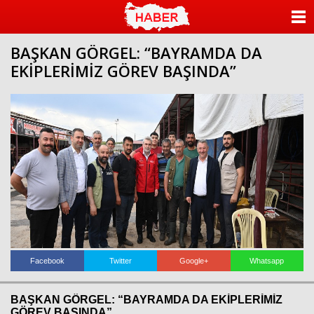
ANASAYFA
BAŞKAN GÖRGEL: “BAYRAMDA DA
KATEGORİLER
EKİPLERİMİZ GÖREV BAŞINDA”
YAZARLAR
ANKETLER
FOTO GALERİ
VİDEO GALERİ
KÜNYE
İLETİŞİM
Facebook
Twitter
Google+
Whatsapp
BAŞKAN GÖRGEL: “BAYRAMDA DA EKİPLERİMİZ
GÖREV BAŞINDA”