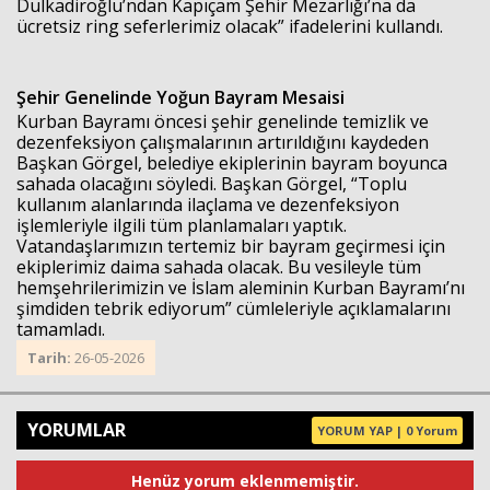
Dulkadiroğlu’ndan Kapıçam Şehir Mezarlığı’na da
ücretsiz ring seferlerimiz olacak” ifadelerini kullandı.
Şehir Genelinde Yoğun Bayram Mesaisi
Kurban Bayramı öncesi şehir genelinde temizlik ve
dezenfeksiyon çalışmalarının artırıldığını kaydeden
Başkan Görgel, belediye ekiplerinin bayram boyunca
sahada olacağını söyledi. Başkan Görgel, “Toplu
kullanım alanlarında ilaçlama ve dezenfeksiyon
işlemleriyle ilgili tüm planlamaları yaptık.
Vatandaşlarımızın tertemiz bir bayram geçirmesi için
ekiplerimiz daima sahada olacak. Bu vesileyle tüm
hemşehrilerimizin ve İslam aleminin Kurban Bayramı’nı
şimdiden tebrik ediyorum” cümleleriyle açıklamalarını
tamamladı.
Tarih:
26-05-2026
YORUMLAR
YORUM YAP | 0 Yorum
Henüz yorum eklenmemiştir.