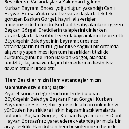
Besiciler ve Vatandaşlarla Yakından İlgilendi
Kurban Bayramı öncesi yoğunluğun yaşandığı Canlı
Hayvan Borsası’nda esnaf ve vatandaşlarla tek tek
görüşen Başkan Görgel, hayırlı alışverişler
temennisinde bulundu. Kurbanlık satış alanlarını gezen
Başkan Görgel, üreticilerin taleplerini dinlerken
vatandaşlarla da sohbet ederek bayramlarını tebrik etti.
Büyükşehir Belediyesinin bayram süresince
vatandaşların huzurlu, güvenli ve sağlıklı bir ortamda
alışveriş yapabilmesi için tüm hazırlıkları titizlikle
sürdürdüğünü belirten Başkan Görgel, alandaki
temizlik, ilaçlama ve ulaşım hizmetlerinin kesintisiz
devam ettiğini ifade etti.
“Hem Besicilerimizin Hem Vatandaşlarımızın
Memnuniyetiyle Karşılaştık”
Ziyaret sonrası değerlendirmelerde bulunan
Büyükşehir Belediye Başkanı
Fırat Görgel
, Kurban
Bayramı süresince şehir genelinde alınan önlemler ve
yürütülen hazırlıklara ilişkin kapsamlı açıklamalarda
bulundu. Başkan Görgel, “Kurban Bayramı öncesi Canlı
Hayvan Borsası’nı ziyaret ederek vatandaşlarımızla bir
araya geldik. Hamdolsun hem besicilerimizin hem de