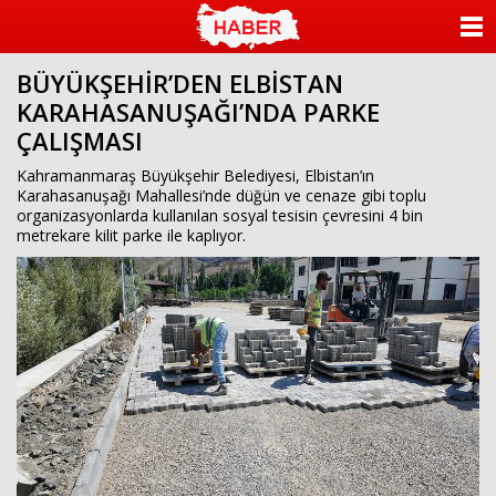
ANASAYFA
BÜYÜKŞEHİR’DEN ELBİSTAN
KATEGORİLER
KARAHASANUŞAĞI’NDA PARKE
ÇALIŞMASI
YAZARLAR
Kahramanmaraş Büyükşehir Belediyesi, Elbistan’ın
ANKETLER
Karahasanuşağı Mahallesi’nde düğün ve cenaze gibi toplu
organizasyonlarda kullanılan sosyal tesisin çevresini 4 bin
metrekare kilit parke ile kaplıyor.
FOTO GALERİ
VİDEO GALERİ
KÜNYE
İLETİŞİM