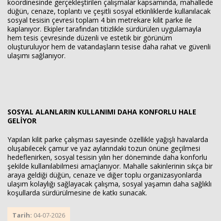
koordinesinde gerçekleştirilen çalışmalar kapsamında, mahallede
düğün, cenaze, toplantı ve çeşitli sosyal etkinliklerde kullanılacak
sosyal tesisin çevresi toplam 4 bin metrekare kilit parke ile
kaplanıyor. Ekipler tarafından titizlikle sürdürülen uygulamayla
hem tesis çevresinde düzenli ve estetik bir görünüm
oluşturuluyor hem de vatandaşların tesise daha rahat ve güvenli
ulaşımı sağlanıyor.
SOSYAL ALANLARIN KULLANIMI DAHA KONFORLU HALE
GELİYOR
Yapılan kilit parke çalışması sayesinde özellikle yağışlı havalarda
oluşabilecek çamur ve yaz aylarındaki tozun önüne geçilmesi
hedeflenirken, sosyal tesisin yılın her döneminde daha konforlu
şekilde kullanılabilmesi amaçlanıyor. Mahalle sakinlerinin sıkça bir
araya geldiği düğün, cenaze ve diğer toplu organizasyonlarda
ulaşım kolaylığı sağlayacak çalışma, sosyal yaşamın daha sağlıklı
koşullarda sürdürülmesine de katkı sunacak.
Tarih:
04-07-2026