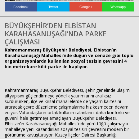
Facebook
Twitter
Google+
Whatsapp
Haberin Doğru Adresi.
BÜYÜKŞEHİR’DEN ELBİSTAN
KARAHASANUŞAĞI’NDA PARKE
ÇALIŞMASI
Kahramanmaraş Büyükşehir Belediyesi, Elbistan’ın
Karahasanuşağı Mahallesi’nde düğün ve cenaze gibi toplu
organizasyonlarda kullanılan sosyal tesisin çevresini 4
bin metrekare kilit parke ile kaplıyor.
Kahramanmaraş Büyükşehir Belediyesi, şehir genelinde ulaşım
altyapısını güçlendirmeye yönelik yatırımlarını aralıksız
sürdürürken, ilçe ve kırsal mahallelerde de yaşam kalitesini
artıracak çevre düzenleme çalışmalarına hız kesmeden devam
ediyor. Vatandaşların ortak kullanım alanlarını daha konforlu ve
güvenli hale getirmeyi amaçlayan Büyükşehir Belediyesi,
Elbistan’ın Karahasanuşağı Mahallesi’nde yürüttüğü çalışmayla
mahalleye yeni kazandırılan sosyal tesisin çevresini modern bir
görünüme kavuşturuyor. Kuzey İlçeler Dairesi Başkanlığı