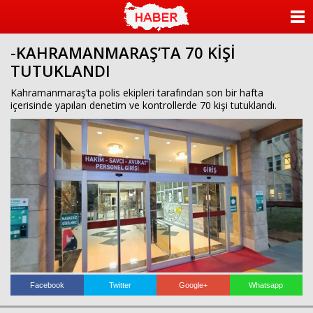
ANASAYFA
-KAHRAMANMARAŞ’TA 70 KİŞİ
KATEGORİLER
TUTUKLANDI
YAZARLAR
Kahramanmaraş’ta polis ekipleri tarafından son bir hafta
içerisinde yapılan denetim ve kontrollerde 70 kişi tutuklandı.
ANKETLER
FOTO GALERİ
VİDEO GALERİ
KÜNYE
İLETİŞİM
Facebook
Twitter
Google+
Whatsapp