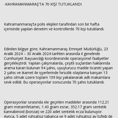
-KAHRAMANMARAŞ’TA 70 KİŞİ TUTUKLANDI
Haberin Doğru Adresi.
Kahramanmaraş’ta polis ekipleri tarafından son bir hafta
içerisinde yapılan denetim ve kontrollerde 70 kişi tutuklandı.
Edinilen bilgiye göre; Kahramanmaraş Emniyet Müdürlüğü, 23
Aralık 2024 – 30 Aralık 2024 tarihleri arasında il genelinde
Cumhuriyet Başsavcılığı koordinesinde operasyonel faaliyetler
gerçekleştirdi. Yapılan çalışmalarda, çeşitli suçlardan haklarında
arama kararı bulunan 94 şahıs, uyuşturucu madde ticareti yapan
2 şahıs ve ikamet ile işyerlerinde hırsızlık olaylarına karışan 13
şahıs olmak üzere toplam 109 kişi yakalanarak adli makamlara
sevk edildi. Bu operasyonlar sonucunda 70 şahıs tutuklandı.
Operasyonlar sırasında ele geçirilen maddeler arasında 112.21
gram metamfetamin, 1.43 gram esrar, 352.17 gram sentetik
kannabinoid (bonzai) ve 220 adet sentetik ecza bulunuyor.
Ayrıca, 5 adet ruhsatsız tabanca ve 9 adet ruhsatsız av tüfeği de