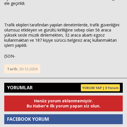
ele geçirildi.
Trafik ekipleri tarafından yapılan denetimlerde, trafik güvenliğini
olumsuz etkileyen ve gürültü kirliliğine sebep olan 56 araca
yüksek sesle müzik dinlemekten, 32 araca abartı egzoz
kullanmaktan ve 187 kişiye sürücü belgesiz araç kullanmaktan
işlem yapıldı.
(SON-
Tarih:
30-12-2024
YORUMLAR
YORUM YAP | 0 Yorum
Henüz yorum eklenmemiştir.
Bu Haber'e ilk yorum yapan siz olun.
FACEBOOK YORUM