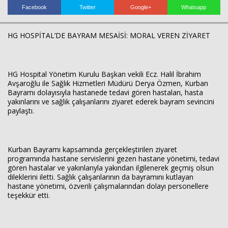
Facebook
Twitter
Google+
Whatsapp
HG HOSPİTAL’DE BAYRAM MESAİSİ: MORAL VEREN ZİYARET
Haberin Doğru Adresi.
HG Hospital Yönetim Kurulu Başkan vekili Ecz. Halil İbrahim
Avşaroğlu ile Sağlık Hizmetleri Müdürü Derya Özmen, Kurban
Bayramı dolayısıyla hastanede tedavi gören hastaları, hasta
yakınlarını ve sağlık çalışanlarını ziyaret ederek bayram sevincini
paylaştı.
Kurban Bayramı kapsamında gerçekleştirilen ziyaret
programında hastane servislerini gezen hastane yönetimi, tedavi
gören hastalar ve yakınlarıyla yakından ilgilenerek geçmiş olsun
dileklerini iletti. Sağlık çalışanlarının da bayramını kutlayan
hastane yönetimi, özverili çalışmalarından dolayı personellere
teşekkür etti.