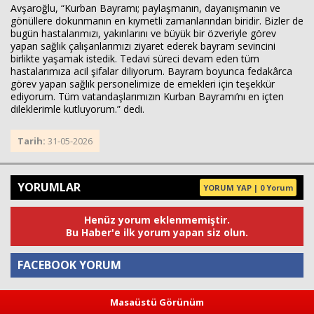
Avşaroğlu, “Kurban Bayramı; paylaşmanın, dayanışmanın ve
gönüllere dokunmanın en kıymetli zamanlarından biridir. Bizler de
bugün hastalarımızı, yakınlarını ve büyük bir özveriyle görev
yapan sağlık çalışanlarımızı ziyaret ederek bayram sevincini
birlikte yaşamak istedik. Tedavi süreci devam eden tüm
hastalarımıza acil şifalar diliyorum. Bayram boyunca fedakârca
görev yapan sağlık personelimize de emekleri için teşekkür
ediyorum. Tüm vatandaşlarımızın Kurban Bayramı’nı en içten
dileklerimle kutluyorum.” dedi.
Tarih:
31-05-2026
YORUMLAR
YORUM YAP | 0 Yorum
Henüz yorum eklenmemiştir.
Bu Haber'e ilk yorum yapan siz olun.
FACEBOOK YORUM
Masaüstü Görünüm
Yorum