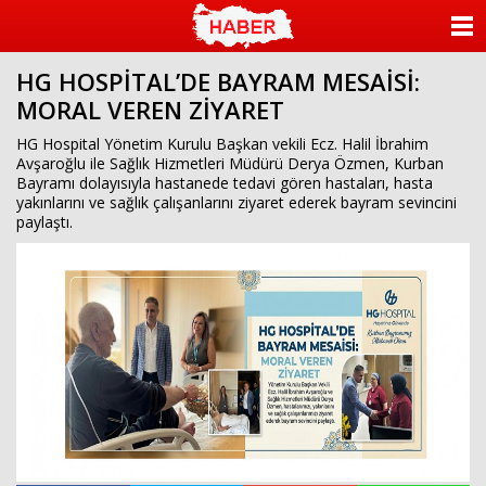
ANASAYFA
HG HOSPİTAL’DE BAYRAM MESAİSİ:
KATEGORİLER
MORAL VEREN ZİYARET
YAZARLAR
HG Hospital Yönetim Kurulu Başkan vekili Ecz. Halil İbrahim
Avşaroğlu ile Sağlık Hizmetleri Müdürü Derya Özmen, Kurban
Bayramı dolayısıyla hastanede tedavi gören hastaları, hasta
ANKETLER
yakınlarını ve sağlık çalışanlarını ziyaret ederek bayram sevincini
paylaştı.
FOTO GALERİ
VİDEO GALERİ
KÜNYE
İLETİŞİM