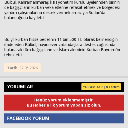
Bülbül, Kahramanmaraş İHH yönetim kurulu üyelerinden birinin
de bağışçıların kurban vekaletlerine refakat etmek ve bölgedeki
yardım çalışmalarına destek vermek amacıyla Sudan’da
bulunduğunu kaydetti.
Bu yıl kurban hisse bedelinin 11 bin 500 TL olarak belirlendiğini
ifade eden Bülbül, hayırsever vatandaşlara destek çağrısında
bulunarak tüm bağışçıların ve İslam aleminin Kurban Bayramı’nı
tebrik etti.
Tarih:
27-05-2026
YORUMLAR
YORUM YAP | 0 Yorum
Henüz yorum eklenmemiştir.
Bu Haber'e ilk yorum yapan siz olun.
FACEBOOK YORUM