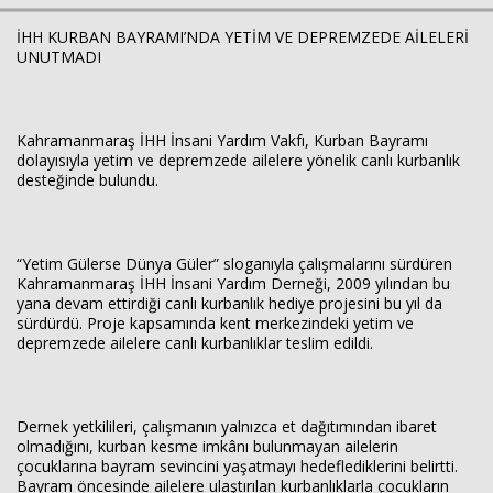
İHH KURBAN BAYRAMI’NDA YETİM VE DEPREMZEDE AİLELERİ
UNUTMADI
Haberin Doğru Adresi.
Kahramanmaraş İHH İnsani Yardım Vakfı, Kurban Bayramı
dolayısıyla yetim ve depremzede ailelere yönelik canlı kurbanlık
desteğinde bulundu.
“Yetim Gülerse Dünya Güler” sloganıyla çalışmalarını sürdüren
Kahramanmaraş İHH İnsani Yardım Derneği, 2009 yılından bu
yana devam ettirdiği canlı kurbanlık hediye projesini bu yıl da
sürdürdü. Proje kapsamında kent merkezindeki yetim ve
depremzede ailelere canlı kurbanlıklar teslim edildi.
Dernek yetkilileri, çalışmanın yalnızca et dağıtımından ibaret
olmadığını, kurban kesme imkânı bulunmayan ailelerin
çocuklarına bayram sevincini yaşatmayı hedeflediklerini belirtti.
Bayram öncesinde ailelere ulaştırılan kurbanlıklarla çocukların