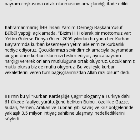
bayram coşkusuna ortak olunmasının amaçlandığı ifade edildi.
Kahramanmaraş İHH İnsani Yardım Derneği Başkanı Yusuf
Bülbül yaptığı açıklamada, “Bizim İHH olarak bir mottomuz var;
‘Yetim Gülerse Dünya Güler.’ 2009 yılından bu yana her Kurban
Bayramı’nda kurban kesemeyen yetim ailelerimize kurbanlık
hediye ediyoruz. Çocuklarımızı sevindirmek amacıyla bayramdan
bir gün önce kurbanlıklarımızı teslim ediyor, ayrıca bayram
harçlığı vererek onların mutluluğuna ortak oluyoruz. Çocuklarımız
mutlu olursa biz de mutlu oluyoruz. Bu vesileyle kurban
vekaletlerini veren tüm bağışçılarımızdan Allah razı olsun” dedi.
İHH’nın bu yıl “Kurban Kardeşliğe Çağrı” sloganıyla Türkiye dahil
61 ülkede faaliyet yürüttüğünü belirten Bülbül, özellikle Gazze,
Sudan, Yemen, Arakan ve Lübnan gibi savaş ve kriz bölgelerinde
yaklaşık 3,5 milyon ihtiyaç sahibine ulaşmayı hedeflediklerini
söyledi.