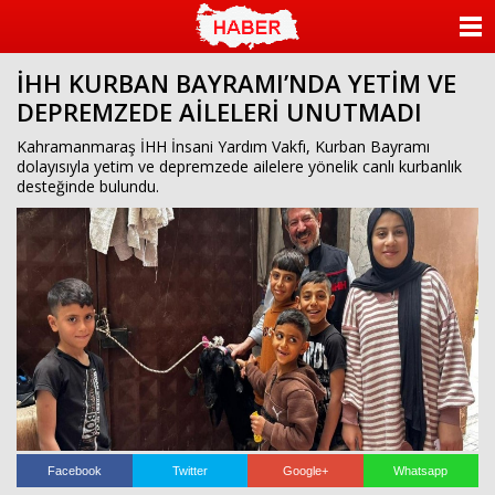
ANASAYFA
İHH KURBAN BAYRAMI’NDA YETİM VE
KATEGORİLER
DEPREMZEDE AİLELERİ UNUTMADI
YAZARLAR
Kahramanmaraş İHH İnsani Yardım Vakfı, Kurban Bayramı
dolayısıyla yetim ve depremzede ailelere yönelik canlı kurbanlık
desteğinde bulundu.
ANKETLER
FOTO GALERİ
VİDEO GALERİ
KÜNYE
İLETİŞİM
Facebook
Twitter
Google+
Whatsapp