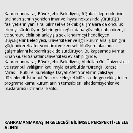
Kahramanmaraş Büyükşehir Belediyesi, 6 Şubat depremlerinin
ardından şehrin yeniden imar ve ihyası noktasında yürüttüğü
faaliyetlerin yanı sıra, bilimsel ve teknik çalışmalara da öncülük
etmeyi sürdürüyor. Şehrin geleceğini daha güvenli, daha dirençli
ve sürdürülebilir bir anlayışla şekillendirmeyi hedefleyen
Büyükşehir Belediyesi, üniversiteler ve ilgili kurumlarla iş birliğini
güçlendirerek afet yönetimi ve kentsel dönüşüm alanındaki
çalışmalarını kapsamlı şekilde sürdürüyor. Bu kapsamda Mimar
Sinan Güzel Sanatlar Üniversitesi ev sahipliğinde,
Kahramanmaraş Büyükşehir Belediyesi, Abdullah Gül Üniversitesi
ve İstanbul Valiliğinin katılımıyla İstanbul’da “Dirençli Kentsel
Miras – Kültürel Sürekliliğe Dayalı Afet Yönetimi” çalıştayı
düzenlendi. İstanbul Resim ve Heykel Müzesi’nde gerçekleştirilen
programa kamu kurumlarının temsilcileri, akademisyenler ve
uluslararası uzmanlar katıldı.
KAHRAMANMARAŞ’IN GELECEĞİ BİLİMSEL PERSPEKTİFLE ELE
ALINDI