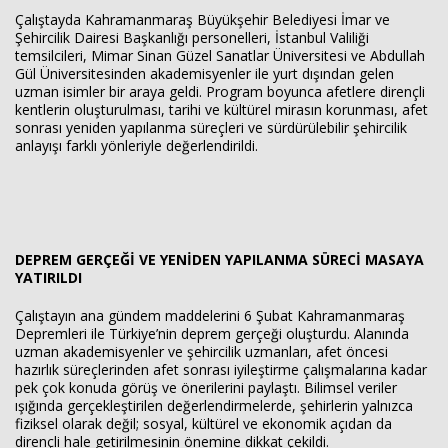
Çalıştayda Kahramanmaraş Büyükşehir Belediyesi İmar ve
Şehircilik Dairesi Başkanlığı personelleri, İstanbul Valiliği
temsilcileri, Mimar Sinan Güzel Sanatlar Üniversitesi ve Abdullah
Gül Üniversitesinden akademisyenler ile yurt dışından gelen
uzman isimler bir araya geldi. Program boyunca afetlere dirençli
kentlerin oluşturulması, tarihi ve kültürel mirasın korunması, afet
sonrası yeniden yapılanma süreçleri ve sürdürülebilir şehircilik
anlayışı farklı yönleriyle değerlendirildi.
DEPREM GERÇEĞİ VE YENİDEN YAPILANMA SÜRECİ MASAYA
YATIRILDI
Çalıştayın ana gündem maddelerini 6 Şubat Kahramanmaraş
Depremleri ile Türkiye’nin deprem gerçeği oluşturdu. Alanında
uzman akademisyenler ve şehircilik uzmanları, afet öncesi
hazırlık süreçlerinden afet sonrası iyileştirme çalışmalarına kadar
pek çok konuda görüş ve önerilerini paylaştı. Bilimsel veriler
ışığında gerçekleştirilen değerlendirmelerde, şehirlerin yalnızca
fiziksel olarak değil; sosyal, kültürel ve ekonomik açıdan da
dirençli hale getirilmesinin önemine dikkat çekildi.