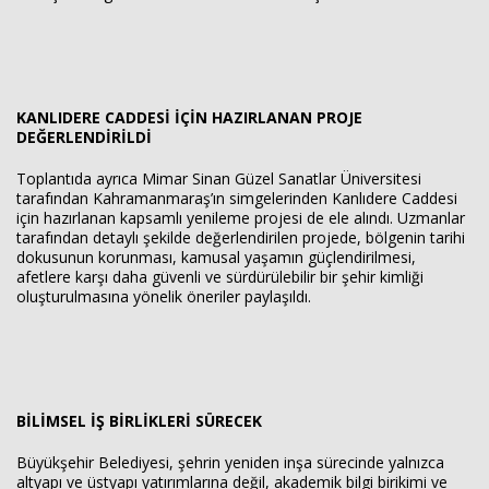
KANLIDERE CADDESİ İÇİN HAZIRLANAN PROJE
DEĞERLENDİRİLDİ
Toplantıda ayrıca Mimar Sinan Güzel Sanatlar Üniversitesi
tarafından Kahramanmaraş’ın simgelerinden Kanlıdere Caddesi
için hazırlanan kapsamlı yenileme projesi de ele alındı. Uzmanlar
tarafından detaylı şekilde değerlendirilen projede, bölgenin tarihi
dokusunun korunması, kamusal yaşamın güçlendirilmesi,
afetlere karşı daha güvenli ve sürdürülebilir bir şehir kimliği
oluşturulmasına yönelik öneriler paylaşıldı.
BİLİMSEL İŞ BİRLİKLERİ SÜRECEK
Büyükşehir Belediyesi, şehrin yeniden inşa sürecinde yalnızca
altyapı ve üstyapı yatırımlarına değil, akademik bilgi birikimi ve