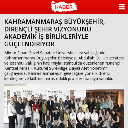
ANASAYFA
KAHRAMANMARAŞ BÜYÜKŞEHİR,
KATEGORİLER
DİRENÇLİ ŞEHİR VİZYONUNU
AKADEMİK İŞ BİRLİKLERİYLE
YAZARLAR
GÜÇLENDİRİYOR
ANKETLER
Mimar Sinan Güzel Sanatlar Üniversitesi ev sahipliğinde,
Kahramanmaraş Büyükşehir Belediyesi, Abdullah Gül Üniversitesi
ve İstanbul Valiliğinin katılımıyla İstanbul’da düzenlenen “Dirençli
FOTO GALERİ
Kentsel Miras – Kültürel Sürekliliğe Dayalı Afet Yönetimi”
çalıştayında, Kahramanmaraş’ın geleceğine yönelik dirençli
VİDEO GALERİ
kentleşme ve kültürel miras odaklı projeler masaya yatırıldı.
KÜNYE
İLETİŞİM