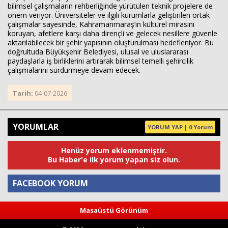
bilimsel çalışmaların rehberliğinde yürütülen teknik projelere de
önem veriyor. Üniversiteler ve ilgili kurumlarla geliştirilen ortak
çalışmalar sayesinde, Kahramanmaraş’ın kültürel mirasını
koruyan, afetlere karşı daha dirençli ve gelecek nesillere güvenle
aktarılabilecek bir şehir yapısının oluşturulması hedefleniyor. Bu
doğrultuda Büyükşehir Belediyesi, ulusal ve uluslararası
paydaşlarla iş birliklerini artırarak bilimsel temelli şehircilik
çalışmalarını sürdürmeye devam edecek.
Tarih:
04-07-2026
YORUMLAR
YORUM YAP | 0 Yorum
Henüz yorum eklenmemiştir.
Bu Haber'e ilk yorum yapan siz olun.
FACEBOOK YORUM
Masaüstü Görünüm
Yorum