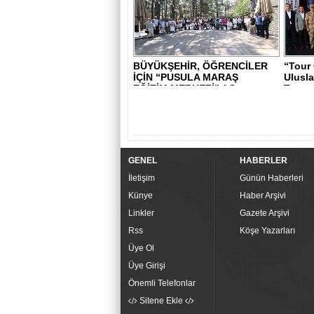
BÜYÜKŞEHİR, ÖĞRENCİLER
“Tour
İÇİN “PUSULA MARAŞ
Ulusla
EĞİTİM MERKEZİ” AÇ..
Turnuv
GENEL
HABERLER
İletişim
Günün Haberleri
Künye
Haber Arşivi
Linkler
Gazete Arşivi
Rss
Köşe Yazarları
Üye Ol
Üye Girişi
Önemli Telefonlar
Sitene Ekle