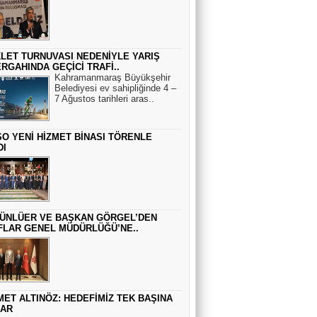
KLET TURNUVASI NEDENİYLE YARIŞ
RGAHINDA GEÇİCİ TRAFİ..
Kahramanmaraş Büyükşehir
Belediyesi ev sahipliğinde 4 –
7 Ağustos tarihleri aras..
O YENİ HİZMET BİNASI TÖRENLE
DI
 ÜNLÜER VE BAŞKAN GÖRGEL’DEN
FLAR GENEL MÜDÜRLÜĞÜ’NE..
ET ALTINÖZ: HEDEFİMİZ TEK BAŞINA
DAR