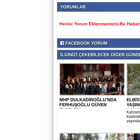
YORUMLAR
Henüz Yorum Eklenmemiştir.Bu Haber'e
FACEBOOK YORUM
İLGİNİZİ ÇEKEBİLECEK DİĞER GÜNDE
MHP DULKADİROĞLU’NDA
ELBİS
FERHUŞOĞLU GÜVEN
YAŞI
TAZELEDİ
KANAL
Kahrama
kayboldu
yaşındak