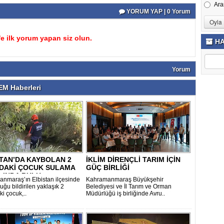
Ara
YORUM YAP | 0 Yorum
 ilk yorum yapan siz olun.
HA
Yorum
M Haberleri
TAN’DA KAYBOLAN 2
İKLİM DİRENÇLİ TARIM İÇİN
NDAKİ ÇOCUK SULAMA
GÜÇ BİRLİĞİ
INDA BULU..
nmaraş’ın Elbistan ilçesinde
Kahramanmaraş Büyükşehir
ğu bildirilen yaklaşık 2
Belediyesi ve İl Tarım ve Orman
i çocuk,..
Müdürlüğü iş birliğinde Avru..