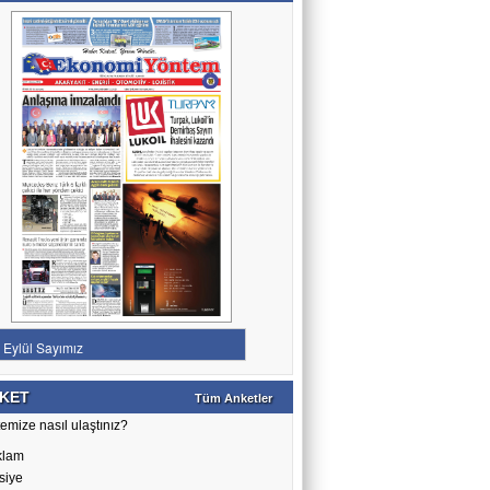
KET
Tüm Anketler
emize nasıl ulaştınız?
klam
siye