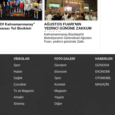
 Of Kahramanmaraş”
AĞUSTOS FUARI’NIN
rarası Yol Bisikleti
YEDİNCİ GÜNÜNE ZAKKUM
ası..
DAMGASI
Kahramanmaraş Büyükşehir
Belediyesinin Geleneksel Ağustos
Fuarı, yedinci gününde Zakk..
VİDEOLAR
FOTO GALERİ
HABERLER
Spor
Gündem
GÜNDEM
Haber
Ekonomi
EKONOMİ
Sağlık
Spor
OTOMOBİL
Çocuklar
Komedi
MAGAZİN
Tv ve Magazin
Magazin
Amatör
Yaşam
Sinema
Diğer