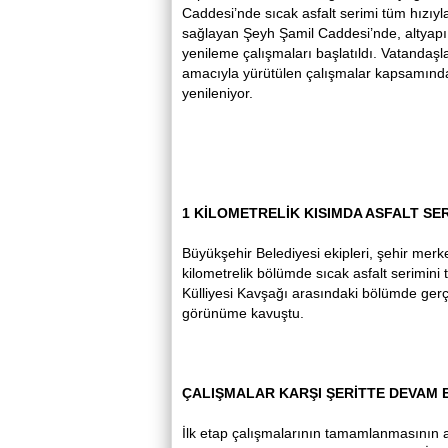
Caddesi’nde sıcak asfalt serimi tüm hızı
sağlayan Şeyh Şamil Caddesi’nde, altyap
yenileme çalışmaları başlatıldı. Vatandaşl
amacıyla yürütülen çalışmalar kapsamında
yenileniyor.
1 KİLOMETRELİK KISIMDA ASFALT SE
Büyükşehir Belediyesi ekipleri, şehir mer
kilometrelik bölümde sıcak asfalt serimin
Külliyesi Kavşağı arasındaki bölümde gerçe
görünüme kavuştu.
ÇALIŞMALAR KARŞI ŞERİTTE DEVAM 
İlk etap çalışmalarının tamamlanmasının a