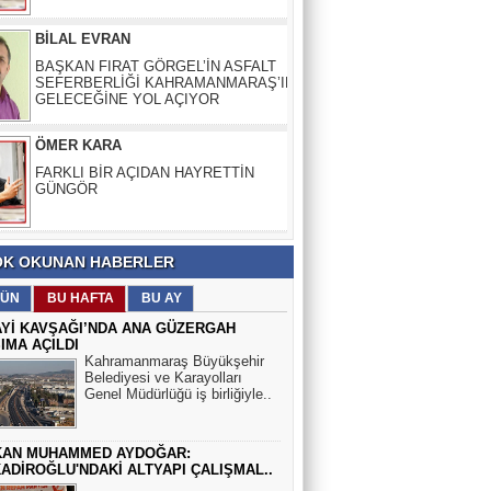
GELECEĞİNE YOL AÇIYOR
ÖMER KARA
FARKLI BİR AÇIDAN HAYRETTİN
GÜNGÖR
BİLAL EVRAN
BAŞKAN FIRAT GÖRGEL’İN ASFALT
SEFERBERLİĞİ KAHRAMANMARAŞ’IN
GELECEĞİNE YOL AÇIYOR
K OKUNAN HABERLER
ÜN
BU HAFTA
BU AY
Yİ KAVŞAĞI’NDA ANA GÜZERGAH
IMA AÇILDI
Kahramanmaraş Büyükşehir
Belediyesi ve Karayolları
Genel Müdürlüğü iş birliğiyle..
KAN MUHAMMED AYDOĞAR:
ADİROĞLU'NDAKİ ALTYAPI ÇALIŞMAL..