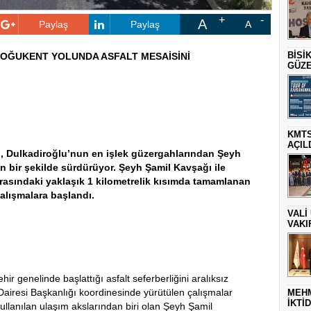
A
Paylaş
Paylaş
A
BİSİ
OĞUKENT YOLUNDA ASFALT MESAİSİNİ
GÜZE
KMTS
AÇIL
 Dulkadiroğlu’nun en işlek güzergahlarından Şeyh
n bir şekilde sürdürüyor. Şeyh Şamil Kavşağı ile
rasındaki yaklaşık 1 kilometrelik kısımda tamamlanan
çalışmalara başlandı.
VALİ
VAKI
 genelinde başlattığı asfalt seferberliğini aralıksız
airesi Başkanlığı koordinesinde yürütülen çalışmalar
MEHM
İKTİ
llanılan ulaşım akslarından biri olan Şeyh Şamil