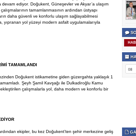
yla devam ediyor. Doğukent, Güneşevler ve Akyar’a ulaşım
ı çalışmalarının tamamlanmasının ardından üstyapı
arın daha güvenli ve konforlu ulaşım sağlayabilmesi
, yıpranan yol yüzeyi modern asfalt uygulamalarıyla
SO
HAB
HA
RİMİ TAMAMLANDI
kezinden Doğukent istikametine giden güzergahta yaklaşık 1
i tamamladı. Şeyh Şamil Kavşağı ile Dulkadiroğlu Kamu
kleştirilen çalışmalarla yol, daha modern ve konforlu bir
EDİYOR
rdından ekipler, bu kez Doğukent’ten şehir merkezine geliş
GA