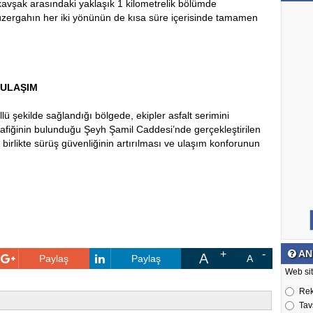
 kavşak arasındaki yaklaşık 1 kilometrelik bölümde
 güzergahın her iki yönünün de kısa süre içerisinde tamamen
 ULAŞIM
llü şekilde sağlandığı bölgede, ekipler asfalt serimini
 trafiğinin bulunduğu Şeyh Şamil Caddesi’nde gerçekleştirilen
irlikte sürüş güvenliğinin artırılması ve ulaşım konforunun
AN
A
Paylaş
Paylaş
A
Web sit
Re
Tav