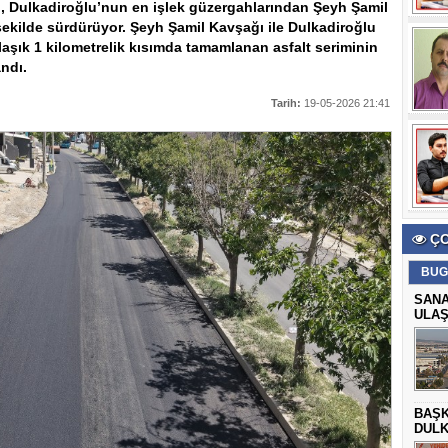
 Dulkadiroğlu’nun en işlek güzergahlarından Şeyh Şamil
şekilde sürdürüyor. Şeyh Şamil Kavşağı ile Dulkadiroğlu
aşık 1 kilometrelik kısımda tamamlanan asfalt seriminin
andı.
Tarih:
19-05-2026 21:41
ÇO
BUG
SANA
ULAŞ
BAŞ
DULK