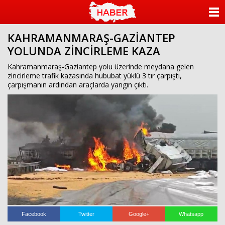
ANASAYFA
KAHRAMANMARAŞ-GAZİANTEP
KATEGORİLER
YOLUNDA ZİNCİRLEME KAZA
YAZARLAR
Kahramanmaraş-Gaziantep yolu üzerinde meydana gelen
zincirleme trafik kazasında hububat yüklü 3 tır çarpıştı,
çarpışmanın ardından araçlarda yangın çıktı.
ANKETLER
FOTO GALERİ
VİDEO GALERİ
KÜNYE
İLETİŞİM
Facebook
Twitter
Google+
Whatsapp