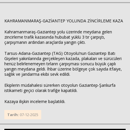
Haberin Doğru Adresi.
KAHRAMANMARAŞ-GAZİANTEP YOLUNDA ZİNCİRLEME KAZA
Kahramanmaraş-Gaziantep yolu üzerinde meydana gelen
zincirleme trafik kazasında hububat yüklü 3 tır çarpıştı,
çarpışmanın ardından araçlarda yangın çıktı.
Tarsus-Adana-Gaziantep (TAG) Otoyolu’nun Gaziantep Batı
Gişeleri yakınlarında gerçekleşen kazada, plakaları ve sürücüleri
henüz belirlenemeyen tırların çarpışması sonucu büyük çaplı
yangın meydana geldi. İhbar üzerine bölgeye çok sayıda itfaiye,
sağlık ve jandarma ekibi sevk edildi.
Ekiplerin müdahalesi sürerken otoyolun Gaziantep-Şanlıurfa
istikameti geçici olarak trafiğe kapatıldı.
Kazaya ilişkin inceleme başlatıldı.
Tarih:
07-12-2025