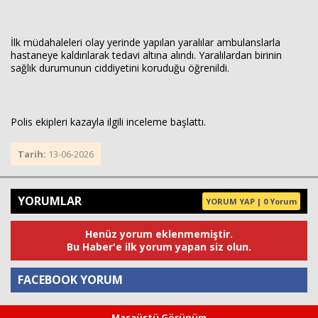
İlk müdahaleleri olay yerinde yapılan yaralılar ambulanslarla
hastaneye kaldırılarak tedavi altına alındı. Yaralılardan birinin
sağlık durumunun ciddiyetini koruduğu öğrenildi.
Polis ekipleri kazayla ilgili inceleme başlattı.
Tarih:
13-06-2026
YORUMLAR
YORUM YAP | 0 Yorum
Henüz yorum eklenmemiştir.
Bu Haber'e ilk yorum yapan siz olun.
FACEBOOK YORUM
Masaüstü Görünüm