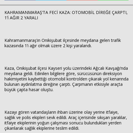
KAHRAMANMARAŞ’TA FECİ KAZA: OTOMOBİL DİREĞE ÇARPTI,
1’İ AĞIR 2 YARALI
Haberin Doğru Adresi.
Kahramanmaraş’ın Onikişubat ilçesinde meydana gelen trafik
kazasında 1’i ağır olmak üzere 2 kişi yaralandı.
Kaza, Onikişubat ilçesi Kayseri yolu üzerindeki Ağcalı Kavşağı’nda
meydana geldi. Edinilen bilgilere göre, sürücüsünün direksiyon
hakimiyetini kaybettiği otomobil kontrolden çıkarak yol kenarında
bulunan aydınlatma direğine çarptı. Çarpmanın etkisiyle araçta
büyük çapta hasar oluştu.
Kazayı gören vatandaşların ihbarı üzerine olay yerine itfaiye,
sağlık ve polis ekipleri sevk edildi. Araç içerisinde sıkışan yaralılar,
itfaiye ekiplerinin yoğun çalışması sonucu bulundukları yerden
çıkarılarak sağlık ekiplerine teslim edildi.