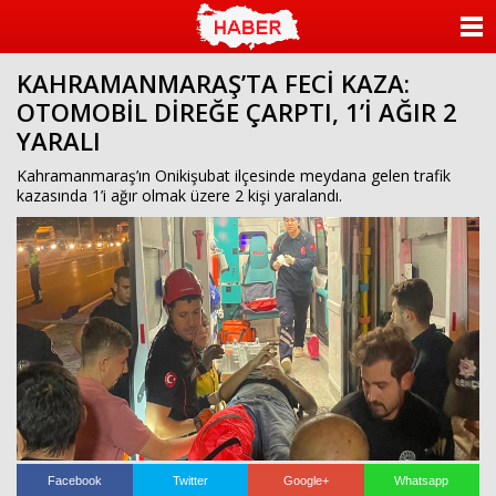
ANASAYFA
KAHRAMANMARAŞ’TA FECİ KAZA:
KATEGORİLER
OTOMOBİL DİREĞE ÇARPTI, 1’İ AĞIR 2
YARALI
YAZARLAR
Kahramanmaraş’ın Onikişubat ilçesinde meydana gelen trafik
ANKETLER
kazasında 1’i ağır olmak üzere 2 kişi yaralandı.
FOTO GALERİ
VİDEO GALERİ
KÜNYE
İLETİŞİM
Facebook
Twitter
Google+
Whatsapp