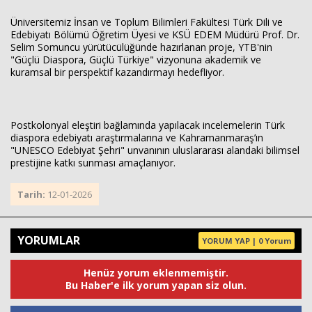
Üniversitemiz İnsan ve Toplum Bilimleri Fakültesi Türk Dili ve
Edebiyatı Bölümü Öğretim Üyesi ve KSÜ EDEM Müdürü Prof. Dr.
Selim Somuncu yürütücülüğünde hazırlanan proje, YTB'nin
"Güçlü Diaspora, Güçlü Türkiye" vizyonuna akademik ve
kuramsal bir perspektif kazandırmayı hedefliyor.
Postkolonyal eleştiri bağlamında yapılacak incelemelerin Türk
diaspora edebiyatı araştırmalarına ve Kahramanmaraş’ın
"UNESCO Edebiyat Şehri" unvanının uluslararası alandaki bilimsel
prestijine katkı sunması amaçlanıyor.
Tarih:
12-01-2026
YORUMLAR
YORUM YAP | 0 Yorum
Henüz yorum eklenmemiştir.
Bu Haber'e ilk yorum yapan siz olun.