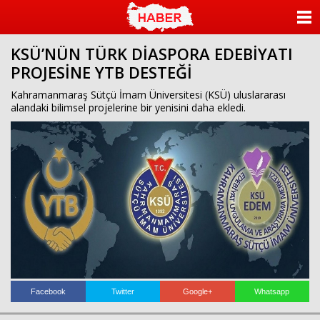
ANASAYFA
KSÜ’NÜN TÜRK DİASPORA EDEBİYATI
KATEGORİLER
PROJESİNE YTB DESTEĞİ
YAZARLAR
Kahramanmaraş Sütçü İmam Üniversitesi (KSÜ) uluslararası
alandaki bilimsel projelerine bir yenisini daha ekledi.
ANKETLER
FOTO GALERİ
VİDEO GALERİ
KÜNYE
İLETİŞİM
Facebook
Twitter
Google+
Whatsapp