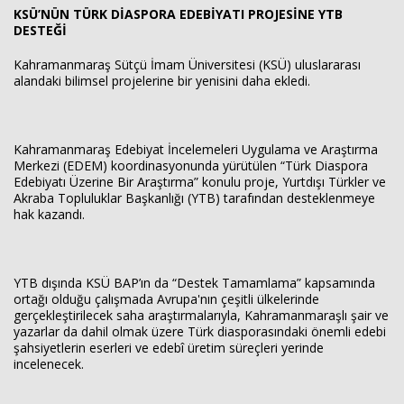
KSÜ’NÜN TÜRK DİASPORA EDEBİYATI PROJESİNE YTB
DESTEĞİ
Haberin Doğru Adresi.
Kahramanmaraş Sütçü İmam Üniversitesi (KSÜ) uluslararası
alandaki bilimsel projelerine bir yenisini daha ekledi.
Kahramanmaraş Edebiyat İncelemeleri Uygulama ve Araştırma
Merkezi (EDEM) koordinasyonunda yürütülen “Türk Diaspora
Edebiyatı Üzerine Bir Araştırma” konulu proje, Yurtdışı Türkler ve
Akraba Topluluklar Başkanlığı (YTB) tarafından desteklenmeye
hak kazandı.
YTB dışında KSÜ BAP’ın da “Destek Tamamlama” kapsamında
ortağı olduğu çalışmada Avrupa'nın çeşitli ülkelerinde
gerçekleştirilecek saha araştırmalarıyla, Kahramanmaraşlı şair ve
yazarlar da dahil olmak üzere Türk diasporasındaki önemli edebi
şahsiyetlerin eserleri ve edebî üretim süreçleri yerinde
incelenecek.