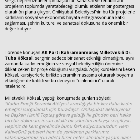
Sergi, depremzedeler için başlatılan sanatsal ve rehabilitatif
projelerin toplumda yaratabileceği olumlu etkilerin bir göstergesi
olarak ön plana çıkıyor. Onikişubat Belediyesi’nin bu tür projelerle
kadınların sosyal ve ekonomik hayata entegrasyonuna katkı
sağlaması, şehrin kültürel ve sanatsal dokusuna da önemli bir
değer katıyor.
Törende konuşan
AK Parti Kahramanmaraş Milletvekili Dr.
Tuba Köksal
, serginin sadece bir sanat etkinliği olmadığını, aynı
zamanda kadın emeğinin ve sosyal belediyeciliğin önemine
dikkat çeken bir proje olduğunu vurguladı. Açılış kurdelesini kesen
Köksal, kursiyerlerle birlikte seramik masasına oturarak boyama
etkinliğine de katıldı ve bu deneyimi “dinlendirici” olarak
nitelendirdi.
Milletvekili Köksal, yaptığı konuşmada şunları söyledi:
"Kadın Emeği Seramik Atölyesi aracılığıyla bir kez daha kadın
emeğini vurgulamak için buradayız. Onikişubat Belediyemiz
ve Başkan Hanifi Toptaş göreve geldiği ilk günden beri halka
birebir dokunan, insan odaklı bir yönetim anlayışı sergiliyor.
Hepiniz de kent genelinde bunu fark ediyorsunuzdur. Hem
KahveOn2 şubeleri hem de yenilenen parklarımız
vatandaşlarımız için adeta birer nefes alınabilir yaşam alanı