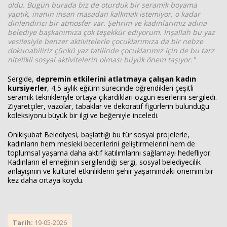
oldu. Bugün burada biz de oturduk bir seramik boyama
yaptık, inanın insan masadan kalkmak istemiyor, o kadar
dinlendirici bir atmosfer var. Şehrim ve kadınlarımız adına
belediye başkanımıza çok teşekkür ediyorum. İnşallah bu yaz
vesilesiyle benzer aktivitelerle çocuklarımıza da bir nebze
dokunabiliriz çünkü yaz tatilinde çocuklarımız için de bu tarz
nitelikli sosyal aktivitelerin olması büyük önem taşıyor."
Sergide,
depremin etkilerini atlatmaya çalışan kadın
kursiyerler
, 4,5 aylık eğitim sürecinde öğrendikleri çeşitli
seramik teknikleriyle ortaya çıkardıkları özgün eserlerini sergiledi.
Ziyaretçiler, vazolar, tabaklar ve dekoratif figürlerin bulunduğu
koleksiyonu büyük bir ilgi ve beğeniyle inceledi.
Onikişubat Belediyesi, başlattığı bu tür sosyal projelerle,
kadınların hem mesleki becerilerini geliştirmelerini hem de
toplumsal yaşama daha aktif katılımlarını sağlamayı hedefliyor.
Kadınların el emeğinin sergilendiği sergi, sosyal belediyecilik
anlayışının ve kültürel etkinliklerin şehir yaşamındaki önemini bir
kez daha ortaya koydu.
Tarih:
19-05-2026