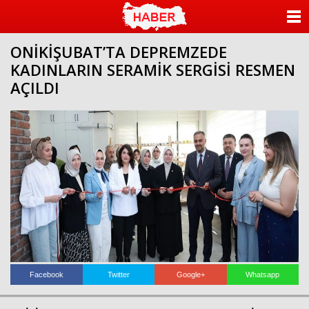
ANASAYFA
ONİKİŞUBAT’TA DEPREMZEDE
KATEGORİLER
KADINLARIN SERAMİK SERGİSİ RESMEN
AÇILDI
YAZARLAR
ANKETLER
FOTO GALERİ
VİDEO GALERİ
KÜNYE
İLETİŞİM
Facebook
Twitter
Google+
Whatsapp