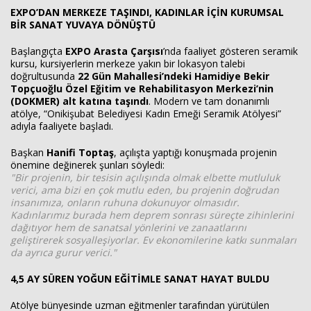
EXPO’DAN MERKEZE TAŞINDI, KADINLAR İÇİN KURUMSAL
BİR SANAT YUVAYA DÖNÜŞTÜ
Başlangıçta
EXPO Arasta Çarşısı
’nda faaliyet gösteren seramik
kursu, kursiyerlerin merkeze yakın bir lokasyon talebi
doğrultusunda
22 Gün Mahallesi’ndeki Hamidiye Bekir
Topçuoğlu Özel Eğitim ve Rehabilitasyon Merkezi’nin
(DOKMER) alt katına taşındı
. Modern ve tam donanımlı
atölye, “Onikişubat Belediyesi Kadın Emeği Seramik Atölyesi”
adıyla faaliyete başladı.
Başkan
Hanifi Toptaş
, açılışta yaptığı konuşmada projenin
önemine değinerek şunları söyledi:
"Bir projenin, bir tesisin açılışında olmak elbette mutluluk
verici, ama bizi en çok mutlu eden, bu projenin doğrudan
insanımıza, onların ruhuna dokunuyor olmasıdır.
Kadınlarımız burada hem deprem sonrası süreçte zihinlerini
dağıtıyor hem de sanatsal yönlerini ve zanaatlarını
geliştirerek sosyalleşiyorlar. Ev ekonomilerine katkı sunmaları
da ayrıca gurur verici."
4,5 AY SÜREN YOĞUN EĞİTİMLE SANAT HAYAT BULDU
Atölye bünyesinde uzman eğitmenler tarafından yürütülen