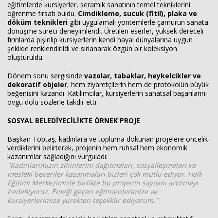
eğitimlerde kursiyerler, seramik sanatının temel tekniklerini
öğrenme fırsatı buldu.
Cimdikleme, sucuk (fitil), plaka ve
döküm teknikleri
gibi uygulamalı yöntemlerle çamurun sanata
dönüşme süreci deneyimlendi. Üretilen eserler, yüksek dereceli
fırınlarda pişirilip kursiyerlerin kendi hayal dünyalarına uygun
şekilde renklendirildi ve sırlanarak özgün bir koleksiyon
oluşturuldu.
Dönem sonu sergisinde
vazolar, tabaklar, heykelcikler ve
dekoratif objeler
, hem ziyaretçilerin hem de protokolün büyük
beğenisini kazandı. Katılımcılar, kursiyerlerin sanatsal başarılarını
övgü dolu sözlerle takdir etti.
SOSYAL BELEDİYECİLİKTE ÖRNEK PROJE
Başkan Toptaş, kadınlara ve topluma dokunan projelere öncelik
verdiklerini belirterek, projenin hem ruhsal hem ekonomik
kazanımlar sağladığını vurguladı:
"Kadınlarımızın zihinlerini dağıtmaları, sosyalleşmeleri ve
mesleki beceriler kazanmaları bizleri çok mutlu ediyor. Halk
Eğitimi Merkezimizle birlikte bu projenin sayısını artırmayı
hedefliyoruz. Emeği geçen eğitmenlerimize ve
kursiyerlerimize yürekten teşekkür ediyorum."