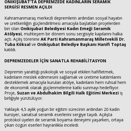
ONİKİŞUBAT’TA DEPREMZEDE KADINLARIN SERAMİK
SERGİSİ RESMEN AÇILDI
Kahramanmaraş merkezli depremlerin ardından sosyal hayatın
Haberin Doğru Adresi.
ve üretkenliğin güçlendirilmesi amacıyla başlatılan projelerden
biri olan
Onikişubat Belediyesi Kadın Emeği Seramik
Atölyesi
, muhteşem bir dönem sonu sergisiyle kapılarını halka
açtı. Açılış törenine
AK Parti Kahramanmaraş Milletvekili Dr.
Tuba Köksal
ve
Onikişubat Belediye Başkanı Hanifi Toptaş
katıldı.
DEPREMZEDELER İÇİN SANATLA REHABİLİTASYON
Depremin yarattığı psikolojik ve sosyal etkileri hafifletmek,
kadınların meslek edinmesini sağlamak ve üretime katılımlarını
desteklemek amacıyla kurulan atölye, kadınların hem ruhsal hem
de ekonomik olarak güçlenmelerine katkı sunmayı hedefliyor.
Proje,
Suzan ve Abdulhakim Bilgili Halk Eğitimi Merkezi
iş
birliğiyle yürütülüyor.
Yaklaşık 4,5 aylık yoğun bir eğitim sürecinin ardından 20 kadın
kursiyer, sanatsal seramik eserlerini sergiye taşıdı. Açılışta
protokol üyeleri de seramik boyama deneyimi yaşarken, ortaya
çıkan özgün eserleri hayranlıkla inceledi.