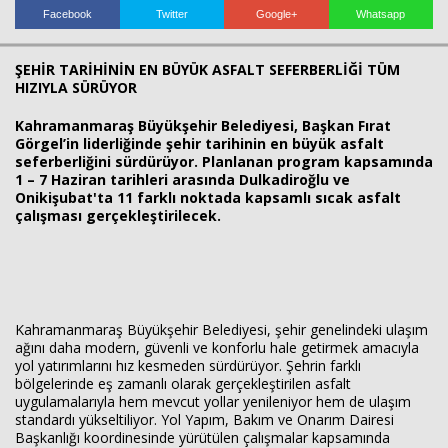
Facebook
Twitter
Google+
Whatsapp
ŞEHİR TARİHİNİN EN BÜYÜK ASFALT SEFERBERLİĞİ TÜM
Haberin Doğru Adresi.
HIZIYLA SÜRÜYOR
Kahramanmaraş Büyükşehir Belediyesi, Başkan Fırat
Görgel’in liderliğinde şehir tarihinin en büyük asfalt
seferberliğini sürdürüyor. Planlanan program kapsamında
1 – 7 Haziran tarihleri arasında Dulkadiroğlu ve
Onikişubat'ta 11 farklı noktada kapsamlı sıcak asfalt
çalışması gerçekleştirilecek.
Kahramanmaraş Büyükşehir Belediyesi, şehir genelindeki ulaşım
ağını daha modern, güvenli ve konforlu hale getirmek amacıyla
yol yatırımlarını hız kesmeden sürdürüyor. Şehrin farklı
bölgelerinde eş zamanlı olarak gerçekleştirilen asfalt
uygulamalarıyla hem mevcut yollar yenileniyor hem de ulaşım
standardı yükseltiliyor. Yol Yapım, Bakım ve Onarım Dairesi
Başkanlığı koordinesinde yürütülen çalışmalar kapsamında