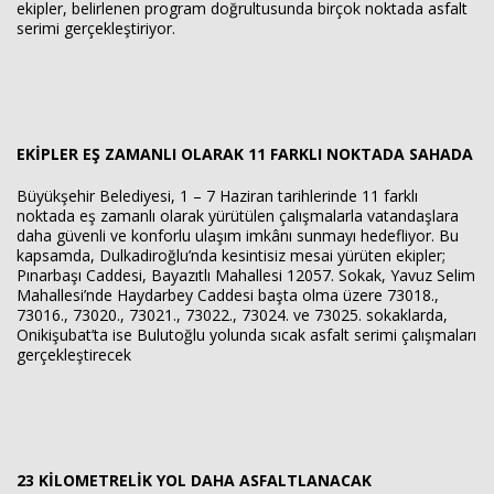
ekipler, belirlenen program doğrultusunda birçok noktada asfalt
serimi gerçekleştiriyor.
EKİPLER EŞ ZAMANLI OLARAK 11 FARKLI NOKTADA SAHADA
Büyükşehir Belediyesi, 1 – 7 Haziran tarihlerinde 11 farklı
noktada eş zamanlı olarak yürütülen çalışmalarla vatandaşlara
daha güvenli ve konforlu ulaşım imkânı sunmayı hedefliyor. Bu
kapsamda, Dulkadiroğlu’nda kesintisiz mesai yürüten ekipler;
Pınarbaşı Caddesi, Bayazıtlı Mahallesi 12057. Sokak, Yavuz Selim
Mahallesi’nde Haydarbey Caddesi başta olma üzere 73018.,
73016., 73020., 73021., 73022., 73024. ve 73025. sokaklarda,
Onikişubat’ta ise Bulutoğlu yolunda sıcak asfalt serimi çalışmaları
gerçekleştirecek
23 KİLOMETRELİK YOL DAHA ASFALTLANACAK