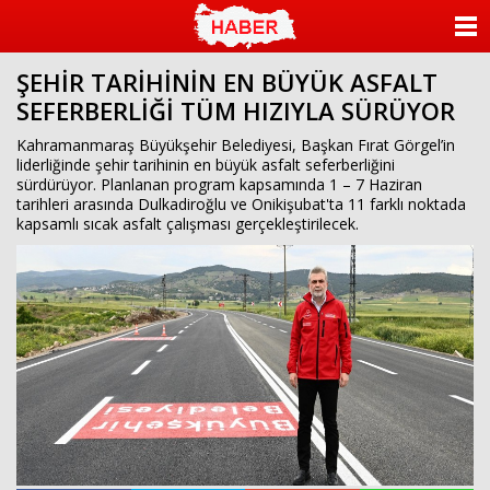
ANASAYFA
ŞEHİR TARİHİNİN EN BÜYÜK ASFALT
KATEGORİLER
SEFERBERLİĞİ TÜM HIZIYLA SÜRÜYOR
YAZARLAR
Kahramanmaraş Büyükşehir Belediyesi, Başkan Fırat Görgel’in
liderliğinde şehir tarihinin en büyük asfalt seferberliğini
sürdürüyor. Planlanan program kapsamında 1 – 7 Haziran
ANKETLER
tarihleri arasında Dulkadiroğlu ve Onikişubat'ta 11 farklı noktada
kapsamlı sıcak asfalt çalışması gerçekleştirilecek.
FOTO GALERİ
VİDEO GALERİ
KÜNYE
İLETİŞİM