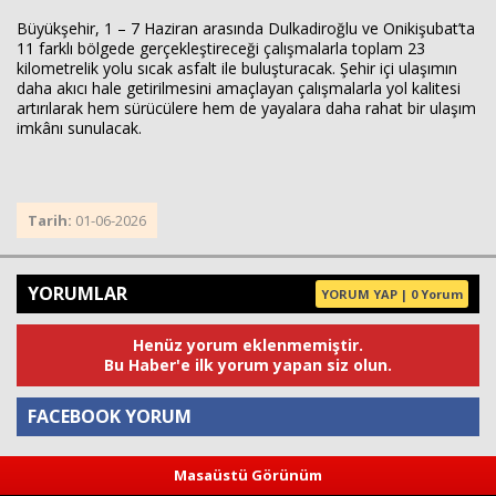
Büyükşehir, 1 – 7 Haziran arasında Dulkadiroğlu ve Onikişubat’ta
11 farklı bölgede gerçekleştireceği çalışmalarla toplam 23
kilometrelik yolu sıcak asfalt ile buluşturacak. Şehir içi ulaşımın
daha akıcı hale getirilmesini amaçlayan çalışmalarla yol kalitesi
artırılarak hem sürücülere hem de yayalara daha rahat bir ulaşım
imkânı sunulacak.
Tarih:
01-06-2026
YORUMLAR
YORUM YAP | 0 Yorum
Henüz yorum eklenmemiştir.
Bu Haber'e ilk yorum yapan siz olun.
FACEBOOK YORUM
Masaüstü Görünüm
Yorum