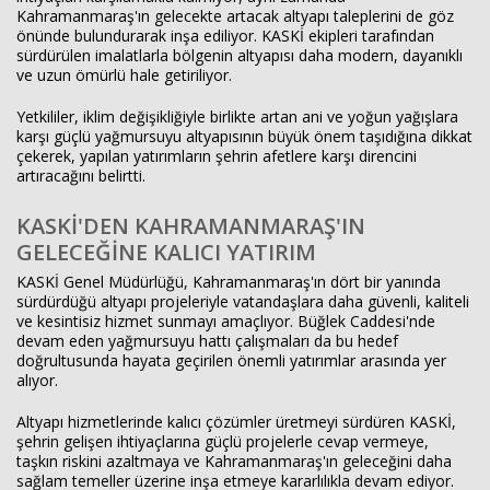
Kahramanmaraş'ın gelecekte artacak altyapı taleplerini de göz
önünde bulundurarak inşa ediliyor. KASKİ ekipleri tarafından
sürdürülen imalatlarla bölgenin altyapısı daha modern, dayanıklı
ve uzun ömürlü hale getiriliyor.
Yetkililer, iklim değişikliğiyle birlikte artan ani ve yoğun yağışlara
karşı güçlü yağmursuyu altyapısının büyük önem taşıdığına dikkat
çekerek, yapılan yatırımların şehrin afetlere karşı direncini
artıracağını belirtti.
KASKİ'DEN KAHRAMANMARAŞ'IN
GELECEĞİNE KALICI YATIRIM
KASKİ Genel Müdürlüğü, Kahramanmaraş'ın dört bir yanında
sürdürdüğü altyapı projeleriyle vatandaşlara daha güvenli, kaliteli
ve kesintisiz hizmet sunmayı amaçlıyor. Büğlek Caddesi'nde
devam eden yağmursuyu hattı çalışmaları da bu hedef
doğrultusunda hayata geçirilen önemli yatırımlar arasında yer
alıyor.
Altyapı hizmetlerinde kalıcı çözümler üretmeyi sürdüren KASKİ,
şehrin gelişen ihtiyaçlarına güçlü projelerle cevap vermeye,
taşkın riskini azaltmaya ve Kahramanmaraş'ın geleceğini daha
sağlam temeller üzerine inşa etmeye kararlılıkla devam ediyor.