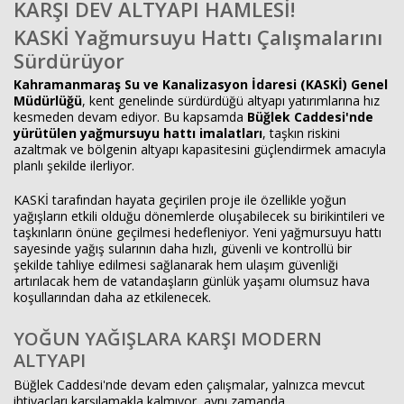
KARŞI DEV ALTYAPI HAMLESİ!
KASKİ Yağmursuyu Hattı Çalışmalarını
Sürdürüyor
Haberin Doğru Adresi.
Kahramanmaraş Su ve Kanalizasyon İdaresi (KASKİ) Genel
Müdürlüğü
, kent genelinde sürdürdüğü altyapı yatırımlarına hız
kesmeden devam ediyor. Bu kapsamda
Büğlek Caddesi'nde
yürütülen yağmursuyu hattı imalatları
, taşkın riskini
azaltmak ve bölgenin altyapı kapasitesini güçlendirmek amacıyla
planlı şekilde ilerliyor.
KASKİ tarafından hayata geçirilen proje ile özellikle yoğun
yağışların etkili olduğu dönemlerde oluşabilecek su birikintileri ve
taşkınların önüne geçilmesi hedefleniyor. Yeni yağmursuyu hattı
sayesinde yağış sularının daha hızlı, güvenli ve kontrollü bir
şekilde tahliye edilmesi sağlanarak hem ulaşım güvenliği
artırılacak hem de vatandaşların günlük yaşamı olumsuz hava
koşullarından daha az etkilenecek.
YOĞUN YAĞIŞLARA KARŞI MODERN
ALTYAPI
Büğlek Caddesi'nde devam eden çalışmalar, yalnızca mevcut
ihtiyaçları karşılamakla kalmıyor, aynı zamanda