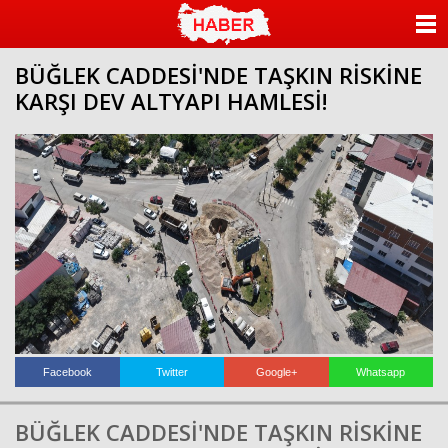
ANASAYFA
BÜĞLEK CADDESİ'NDE TAŞKIN RİSKİNE
KATEGORİLER
KARŞI DEV ALTYAPI HAMLESİ!
YAZARLAR
ANKETLER
FOTO GALERİ
VİDEO GALERİ
KÜNYE
İLETİŞİM
Facebook
Twitter
Google+
Whatsapp
BÜĞLEK CADDESİ'NDE TAŞKIN RİSKİNE